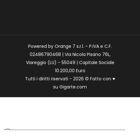
Powered by Orange 7 s.r.l. - P.IVA e C.F.
02486790468 | Via Nicola Pisano 76L,
Viareggio (LU) - 55049 | Capitale Sociale
10.200,00 Euro
Tutti i diritti riservati - 2026 © Fatto con
♥
su
Gigarte.com
Le tue preferenze relative alla privacy