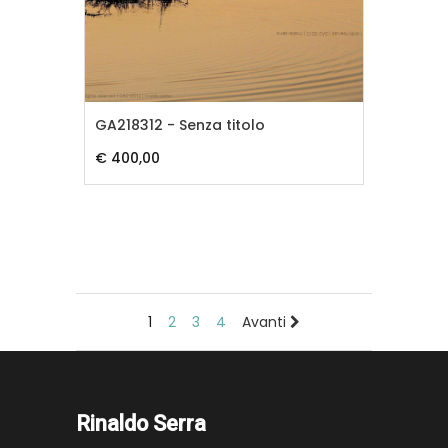
GA218312 - Senza titolo
€ 400,00
1
2
3
4
Avanti
Rinaldo Serra